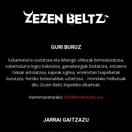
GURI BURUZ
Sokamuturra sustatzea eta lehengo ohiturak berreskuratzea,
sokamuturra legez babestea, ganadutegiak bisitatzea, entzierro
txikiak antolatzea, kapeak egitea, errekortari txapelketak
burutzea, herriko belaunaldiak uztartzea… Horrelako helburuak
ditu Zezen Beltz Azpeitiko elkarteak.
Harremanetarako:
info@zezenbeltz.eus
JARRAI GAITZAZU