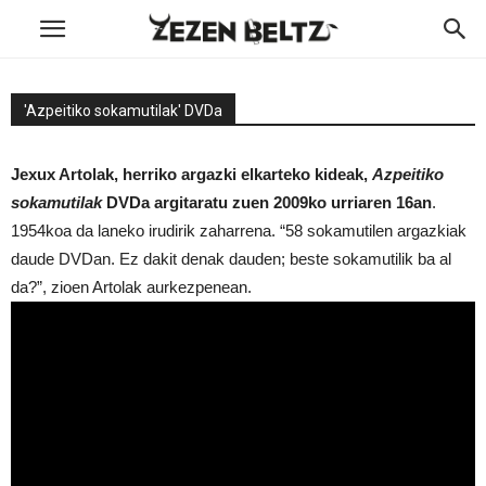
'Azpeitiko sokamutilak' DVDa
Jexux Artolak, herriko argazki elkarteko kideak,
Azpeitiko
sokamutilak
DVDa argitaratu zuen 2009ko urriaren 16an
.
1954koa da laneko irudirik zaharrena. “58 sokamutilen argazkiak
daude DVDan. Ez dakit denak dauden; beste sokamutilik ba al
da?”, zioen Artolak aurkezpenean.