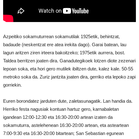
Azpeitiko sokamuturrean sokamutilak 1925etik, behintzat,
badaude (neskentzat ere atea irekita dago). Garai batean, lau
lagun aritzen ziren irteera bakoitzeko; 1975etik aurrera, bost.
Taldea berritzen joaten dira. Ganadutegikoek lotzen diote zezenari
lepoan soka, eta hori gero mutilek ibiltzen dute, kalez kale. 50-55
metroko soka da. Zuriz jantzita joaten dira, gerriko eta lepoko zapi
gorriekin.
Euren borondatez jarduten dute, zaletasunagatik. Lan handia da.
Herriko festa nagusiak kontuan hartuz gero, karnabaletan
igandean 12:00-12:30 eta 16:30-20:00 artean izaten da
sokamuturra, astelehenean 16:30-20:00 artean, eta asteartean
7:00-9:30 eta 16:30-20:00 bitartean; San Sebastian egunean