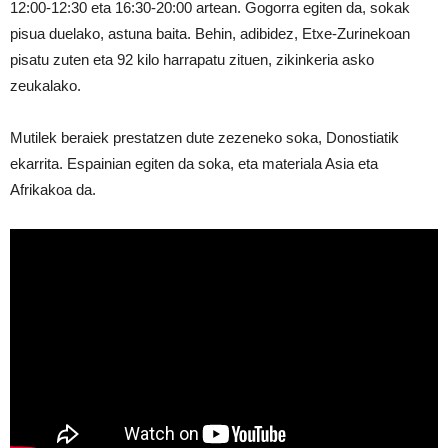
12:00-12:30 eta 16:30-20:00 artean. Gogorra egiten da, sokak
pisua duelako, astuna baita. Behin, adibidez, Etxe-Zurinekoan
pisatu zuten eta 92 kilo harrapatu zituen, zikinkeria asko
zeukalako.
Mutilek beraiek prestatzen dute zezeneko soka, Donostiatik
ekarrita. Espainian egiten da soka, eta materiala Asia eta
Afrikakoa da.