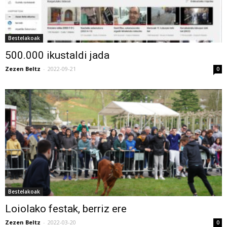
Bestelakoak
500.000 ikustaldi jada
Zezen Beltz
-
2022-09-21
0
Bestelakoak
Loiolako festak, berriz ere
Zezen Beltz
-
2022-03-20
0