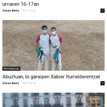
urriaren 16-17an
Zezen Beltz
-
2021-10-01
0
Bestelakoak
Abuztuan, bi garaipen Xabier Iturralderentzat
Zezen Beltz
-
2021-08-30
0