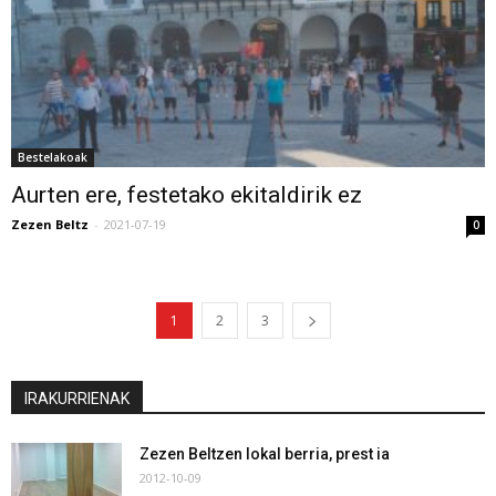
Bestelakoak
Aurten ere, festetako ekitaldirik ez
Zezen Beltz
-
2021-07-19
0
1
2
3
IRAKURRIENAK
Zezen Beltzen lokal berria, prest ia
2012-10-09