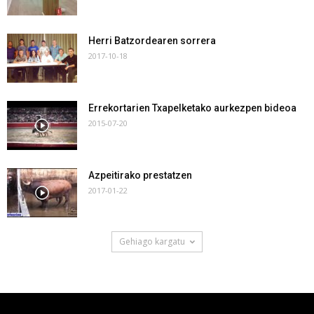
Herri Batzordearen sorrera
2017-10-18
Errekortarien Txapelketako aurkezpen bideoa
2015-07-20
Azpeitirako prestatzen
2017-01-22
Gehiago kargatu