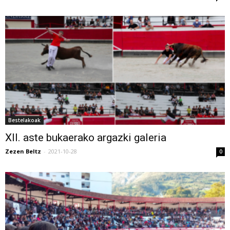
Bestelakoak
XII. aste bukaerako argazki galeria
Zezen Beltz
-
2021-10-28
0