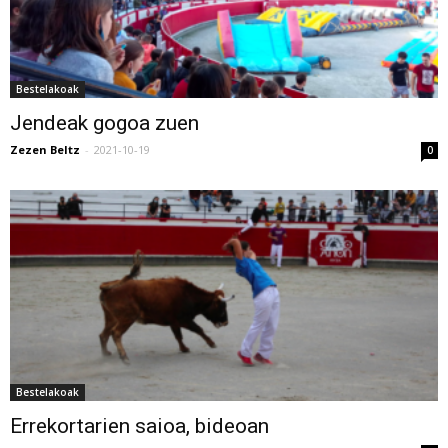
Bestelakoak
Jendeak gogoa zuen
Zezen Beltz
-
2021-10-19
0
Bestelakoak
Errekortarien saioa, bideoan