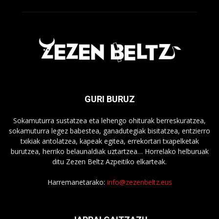
GURI BURUZ
Sokamuturra sustatzea eta lehengo ohiturak berreskuratzea,
sokamuturra legez babestea, ganadutegiak bisitatzea, entzierro
txikiak antolatzea, kapeak egitea, errekortari txapelketak
burutzea, herriko belaunaldiak uztartzea… Horrelako helburuak
ditu Zezen Beltz Azpeitiko elkarteak.
Harremanetarako:
info@zezenbeltz.eus