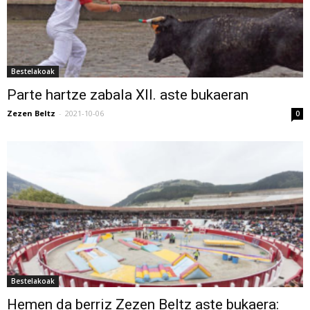
Bestelakoak
Parte hartze zabala XII. aste bukaeran
Zezen Beltz
-
2021-10-06
0
Bestelakoak
Hemen da berriz Zezen Beltz aste bukaera: