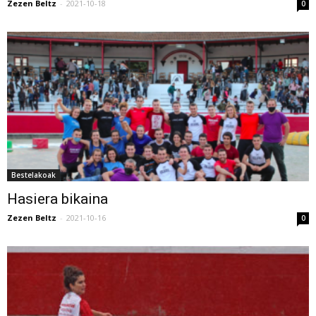
Zezen Beltz
-
2021-10-18
0
Bestelakoak
Hasiera bikaina
Zezen Beltz
-
2021-10-16
0