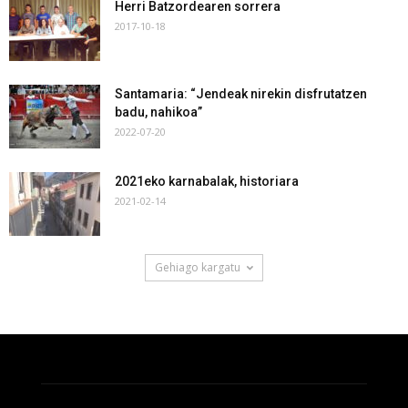
Herri Batzordearen sorrera
2017-10-18
Santamaria: “Jendeak nirekin disfrutatzen
badu, nahikoa”
2022-07-20
2021eko karnabalak, historiara
2021-02-14
Gehiago kargatu