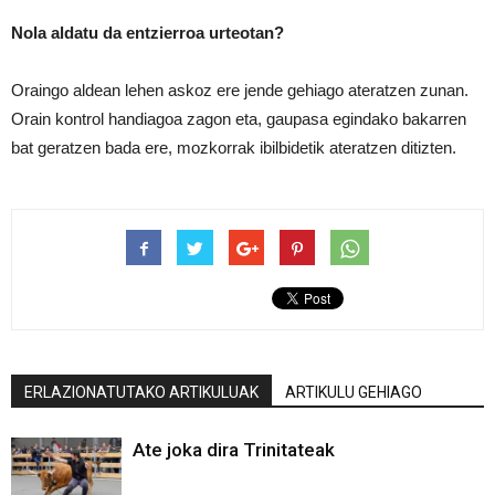
Nola aldatu da entzierroa urteotan?
Oraingo aldean lehen askoz ere jende gehiago ateratzen zunan.
Orain kontrol handiagoa zagon eta, gaupasa egindako bakarren
bat geratzen bada ere, mozkorrak ibilbidetik ateratzen ditizten.
ERLAZIONATUTAKO ARTIKULUAK
ARTIKULU GEHIAGO
Ate joka dira Trinitateak