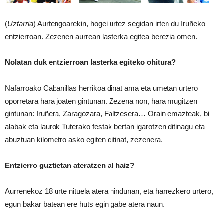
(
Uztarria
) Aurtengoarekin, hogei urtez segidan irten du Iruñeko
entzierroan. Zezenen aurrean lasterka egitea berezia omen.
Nolatan duk entzierroan lasterka egiteko ohitura?
Nafarroako Cabanillas herrikoa dinat ama eta umetan urtero
oporretara hara joaten gintunan. Zezena non, hara mugitzen
gintunan: Iruñera, Zaragozara, Faltzesera… Orain emazteak, bi
alabak eta laurok Tuterako festak bertan igarotzen ditinagu eta
abuztuan kilometro asko egiten ditinat, zezenera.
Entzierro guztietan ateratzen al haiz?
Aurrenekoz 18 urte nituela atera nindunan, eta harrezkero urtero,
egun bakar batean ere huts egin gabe atera naun.