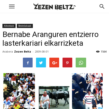
Albisteak
Bestelakoak
Bernabe Aranguren entzierro
lasterkariari elkarrizketa
Arabera
Zezen Beltz
-
2009-08-01
1564