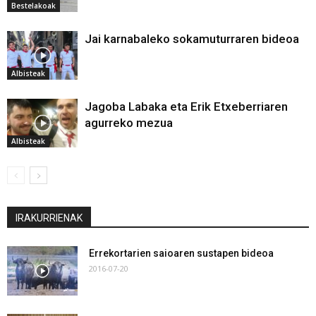
Bestelakoak
Jai karnabaleko sokamuturraren bideoa
Albisteak
Jagoba Labaka eta Erik Etxeberriaren
agurreko mezua
Albisteak
IRAKURRIENAK
Errekortarien saioaren sustapen bideoa
2016-07-20