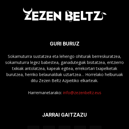
GURI BURUZ
Sokamuturra sustatzea eta lehengo ohiturak berreskuratzea,
sokamuturra legez babestea, ganadutegiak bisitatzea, entzierro
txikiak antolatzea, kapeak egitea, errekortari txapelketak
burutzea, herriko belaunaldiak uztartzea… Horrelako helburuak
ditu Zezen Beltz Azpeitiko elkarteak.
Harremanetarako:
info@zezenbeltz.eus
JARRAI GAITZAZU