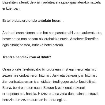
Bazekiten alferrik dela niri jardutea eta igual-igual aterako naizela
entzierroan.
Eztei bidaia ere ondo antolatu huen…
Andreari esan nionan aste bat non pasatu nahi zuen aukeratzeko,
beste astea non pasatu nik erabakiko nuela. Astebete Tenerifen
egin ginan; bestea, Iruñeko hotel batean.
Trantze handiak izan al dituk?
Orain bi urte Telefonicako bihurgunean irrist egin, erori eta hiru
zezen nire ondoan erori hitunan. Jaiki eta bakean joan hitunan.
Zer pentsatua eman izan didaten irudi gogor asko ikusi ditinat.
Baina, berriro irteten naun. Beldurrik ez zienat zezenei;
errespetua bai, handia. Hitzez esatea zaila dun, baina sentsazio
berezia dun zezen aurrean lasterka egitea.