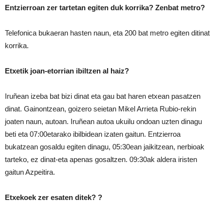
Entzierroan zer tartetan egiten duk korrika? Zenbat metro?
Telefonica bukaeran hasten naun, eta 200 bat metro egiten ditinat
korrika.
Etxetik joan-etorrian ibiltzen al haiz?
Iruñean izeba bat bizi dinat eta gau bat haren etxean pasatzen
dinat. Gainontzean, goizero seietan Mikel Arrieta Rubio-rekin
joaten naun, autoan. Iruñean autoa ukuilu ondoan uzten dinagu
beti eta 07:00etarako ibilbidean izaten gaitun. Entzierroa
bukatzean gosaldu egiten dinagu, 05:30ean jaikitzean, nerbioak
tarteko, ez dinat-eta apenas gosaltzen. 09:30ak aldera iristen
gaitun Azpeitira.
Etxekoek zer esaten ditek? ?