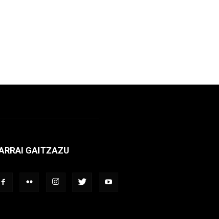
ARRAI GAITZAZU