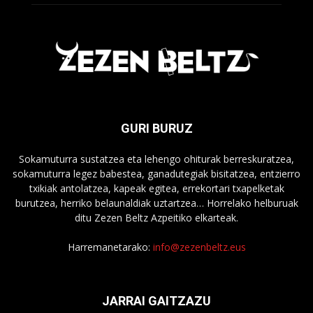
GURI BURUZ
Sokamuturra sustatzea eta lehengo ohiturak berreskuratzea,
sokamuturra legez babestea, ganadutegiak bisitatzea, entzierro
txikiak antolatzea, kapeak egitea, errekortari txapelketak
burutzea, herriko belaunaldiak uztartzea… Horrelako helburuak
ditu Zezen Beltz Azpeitiko elkarteak.
Harremanetarako:
info@zezenbeltz.eus
JARRAI GAITZAZU