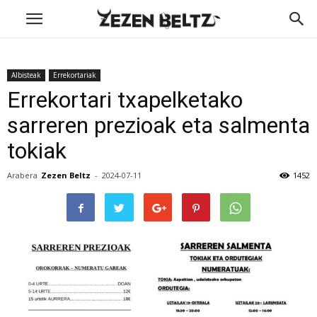
Albisteak
Errekortariak
Errekortari txapelketako
sarreren prezioak eta salmenta
tokiak
Arabera
Zezen Beltz
-
2024-07-11
1452