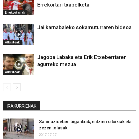
Errekortari txapelketa
Errekortariak
Jai karnabaleko sokamuturraren bideoa
Albisteak
Jagoba Labaka eta Erik Etxeberriaren
agurreko mezua
Albisteak
IRAKURRIENAK
Saninazioetan: bigantxak, entzierro txikiak eta
zezen jolasak
2017-07-27