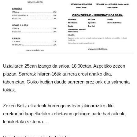
Uztailaren 25ean izango da saioa, 18:00etan, Azpeitiko zezen
plazan. Sarrerak hilaren 16tik aurrera erosi ahalko dira,
tabernetan. Goiko irudian daude sarreren prezioak eta salmenta
tokiak.
Zezen Beltz elkarteak hurrengo astean jakinaraziko ditu
errekortari txapelketako xehetasun gehiago: parte hartzaileak,
lehiaketako sistema…