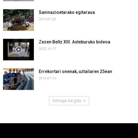
Saninazioetarako egitaraua
2015-07-29
Zezen Beltz XIII. Asteburuko bideoa
2022-10-17
Errekortari onenak, uztailaren 25ean
2016-07-15
Gehiago kargatu