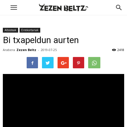
Albisteak
Errekortariak
Bi txapeldun aurten
Arabera
Zezen Beltz
-
2019-07-25
2418