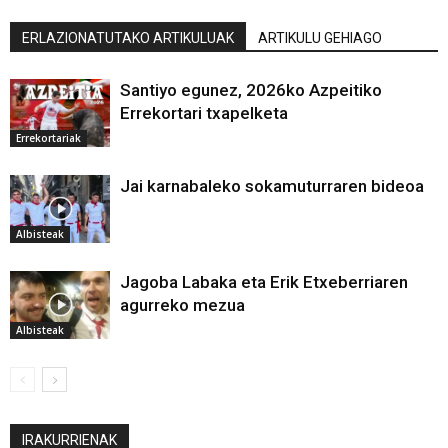
ERLAZIONATUTAKO ARTIKULUAK
ARTIKULU GEHIAGO
Santiyo egunez, 2026ko Azpeitiko
Errekortari txapelketa
Errekortariak
Jai karnabaleko sokamuturraren bideoa
Albisteak
Jagoba Labaka eta Erik Etxeberriaren
agurreko mezua
Albisteak
IRAKURRIENAK