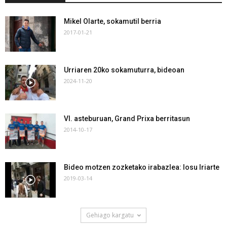
Mikel Olarte, sokamutil berria
2017-01-21
Urriaren 20ko sokamuturra, bideoan
2024-11-20
VI. asteburuan, Grand Prixa berritasun
2014-10-17
Bideo motzen zozketako irabazlea: Iosu Iriarte
2019-03-14
Gehiago kargatu