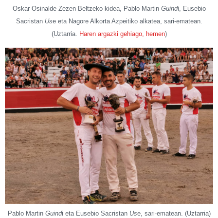
Oskar Osinalde Zezen Beltzeko kidea, Pablo Martin
Guind
i, Eusebio
Sacristan
Us
e eta Nagore Alkorta Azpeitiko alkatea, sari-ematean.
(Uztarria.
Haren argazki gehiago, hemen
)
Pablo Martin
Guind
i eta Eusebio Sacristan
Us
e, sari-ematean. (Uztarria)