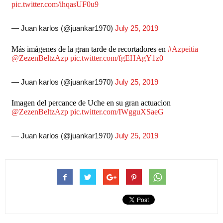
pic.twitter.com/ihqasUF0u9
— Juan karlos (@juankar1970)
July 25, 2019
Más imágenes de la gran tarde de recortadores en
#Azpeitia
@ZezenBeltzAzp
pic.twitter.com/fgEHAgY1z0
— Juan karlos (@juankar1970)
July 25, 2019
Imagen del percance de Uche en su gran actuacion
@ZezenBeltzAzp
pic.twitter.com/IWgguXSaeG
— Juan karlos (@juankar1970)
July 25, 2019