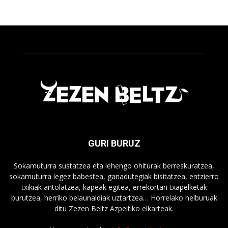
GURI BURUZ
Sokamuturra sustatzea eta lehengo ohiturak berreskuratzea,
sokamuturra legez babestea, ganadutegiak bisitatzea, entzierro
txikiak antolatzea, kapeak egitea, errekortari txapelketak
burutzea, herriko belaunaldiak uztartzea… Horrelako helburuak
ditu Zezen Beltz Azpeitiko elkarteak.