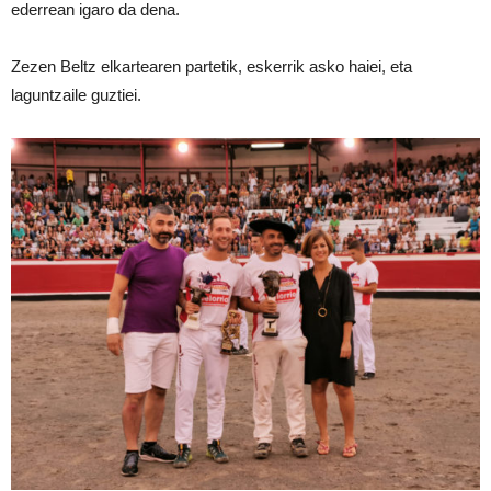
ederrean igaro da dena.
Zezen Beltz elkartearen partetik, eskerrik asko haiei, eta
laguntzaile guztiei.