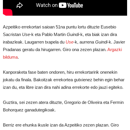
Azpeitiko errekortari saioan 51na puntu lortu dituzte Eusebio
Sacristan
Use
-k eta Pablo Martin
Guindi
-k, eta biak izan dira
irabazleak. Laugarren txapela du
Use
-k, aurrena
Guindi
-k. Javier
Pradanas geratu da hirugarren. Giro ona zezen plazan.
Argazki
bilduma
.
Kanporaketa fase baten ondoren, hiru errekortaririk onenekin
jokatu da finala. Bakoitzak errekortea gutxienez behin egin behar
izan du, eta libre izan dira nahi adina errekorte edo jauzi egiteko.
Guztira, sei zezen atera dituzte, Gregorio de Oliveira eta Fermin
Bohorquez ganadutegikoak.
Berriz ere ehunka ikusle izan da Azpeitiko zezen plazan. Giro