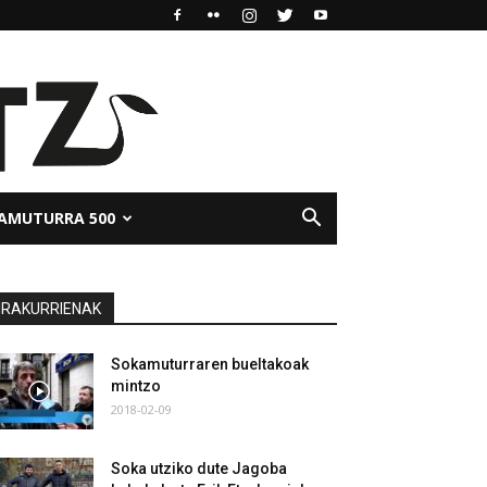
AMUTURRA 500
IRAKURRIENAK
Sokamuturraren bueltakoak
mintzo
2018-02-09
Soka utziko dute Jagoba