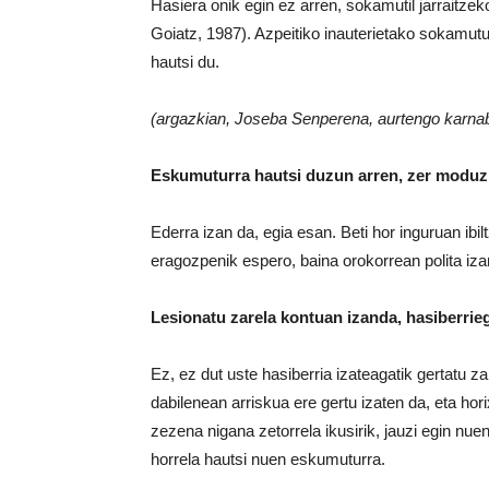
Hasiera onik egin ez arren, sokamutil jarraitze
Goiatz, 1987). Azpeitiko inauterietako sokamutu
hautsi du.
(argazkian, Joseba Senperena, aurtengo karnab
Eskumuturra hautsi duzun arren, zer moduz
Ederra izan da, egia esan. Beti hor inguruan ibi
eragozpenik espero, baina orokorrean polita iza
Lesionatu zarela kontuan izanda, hasiberrieg
Ez, ez dut uste hasiberria izateagatik gertatu z
dabilenean arriskua ere gertu izaten da, eta hor
zezena nigana zetorrela ikusirik, jauzi egin nuen
horrela hautsi nuen eskumuturra.