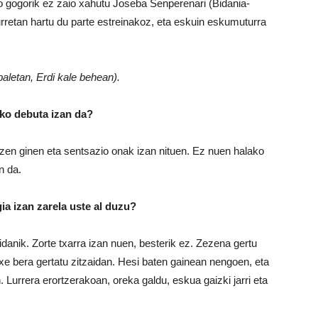
ko gogorik ez zaio xahutu Joseba Senperenari (Bidania-
rretan hartu du parte estreinakoz, eta eskuin eskumuturra
aletan, Erdi kale behean).
ko debuta izan da?
ltzen ginen eta sentsazio onak izan nituen. Ez nuen halako
n da.
ia izan zarela uste al duzu?
aidanik. Zorte txarra izan nuen, besterik ez. Zezena gertu
ixe bera gertatu zitzaidan. Hesi baten gainean nengoen, eta
. Lurrera erortzerakoan, oreka galdu, eskua gaizki jarri eta