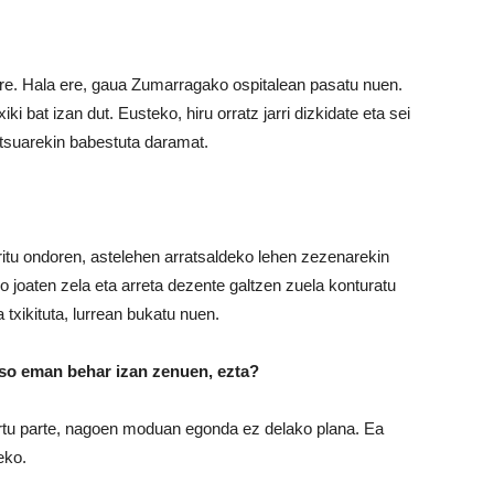
ere. Hala ere, gaua Zumarragako ospitalean pasatu nuen.
ki bat izan dut. Eusteko, hiru orratz jarri dizkidate eta sei
ltsuarekin babestuta daramat.
itu ondoren, astelehen arratsaldeko lehen zezenarekin
o joaten zela eta arreta dezente galtzen zuela konturatu
 txikituta, lurrean bukatu nuen.
so eman behar izan zenuen, ezta?
rtu parte, nagoen moduan egonda ez delako plana. Ea
eko.