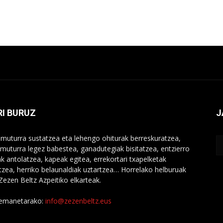
I BURUZ
J
muturra sustatzea eta lehengo ohiturak berreskuratzea,
muturra legez babestea, ganadutegiak bisitatzea, entzierro
iak antolatzea, kapeak egitea, errekortari txapelketak
tzea, herriko belaunaldiak uztartzea… Horrelako helburuak
 Zezen Beltz Azpeitiko elkarteak.
emanetarako:
info@zezenbeltz.eus