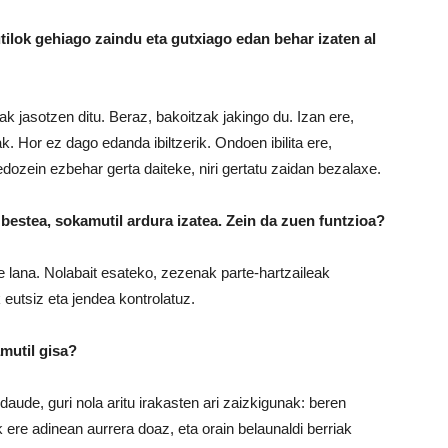
tilok gehiago zaindu eta gutxiago edan behar izaten al
k jasotzen ditu. Beraz, bakoitzak jakingo du. Izan ere,
 Hor ez dago edanda ibiltzerik. Ondoen ibilita ere,
dozein ezbehar gerta daiteke, niri gertatu zaidan bezalaxe.
 bestea, sokamutil ardura izatea. Zein da zuen funtzioa?
lana. Nolabait esateko, zezenak parte-hartzaileak
 eutsiz eta jendea kontrolatuz.
amutil gisa?
daude, guri nola aritu irakasten ari zaizkigunak: beren
k ere adinean aurrera doaz, eta orain belaunaldi berriak