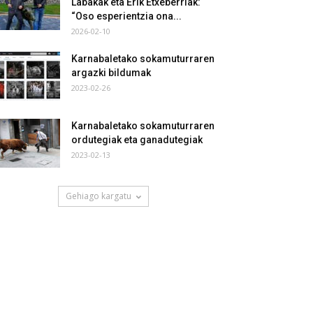
Labakak eta Erik Etxeberriak:
“Oso esperientzia ona...
2026-02-10
Karnabaletako sokamuturraren
argazki bildumak
2023-02-26
Karnabaletako sokamuturraren
ordutegiak eta ganadutegiak
2023-02-13
Gehiago kargatu