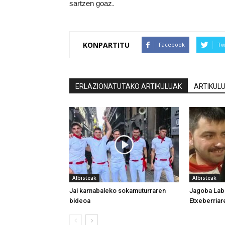
sartzen goaz.
KONPARTITU
Facebook
Tw
ERLAZIONATUTAKO ARTIKULUAK
ARTIKULU
Albisteak
Albisteak
Jai karnabaleko sokamuturraren
Jagoba Laba
bideoa
Etxeberria