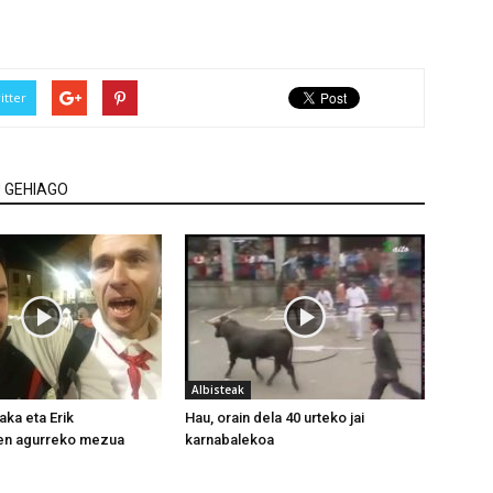
itter
 GEHIAGO
Albisteak
ka eta Erik
Hau, orain dela 40 urteko jai
ren agurreko mezua
karnabalekoa