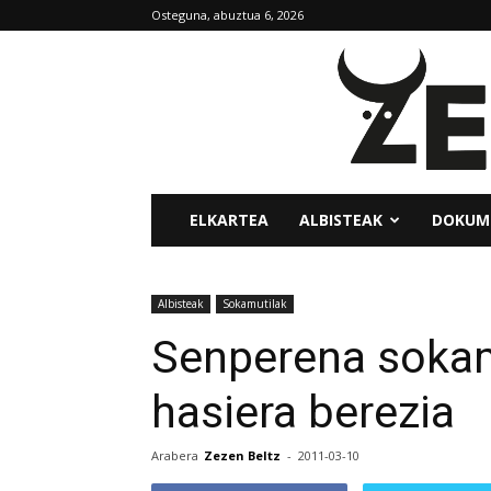
Osteguna, abuztua 6, 2026
Zezen
Beltz
elkartea
ELKARTEA
ALBISTEAK
DOKUM
Albisteak
Sokamutilak
Senperena sokam
hasiera berezia
Arabera
Zezen Beltz
-
2011-03-10