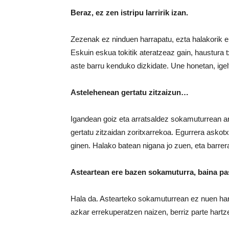
Beraz, ez zen istripu larririk izan.
Zezenak ez ninduen harrapatu, ezta halakorik 
Eskuin eskua tokitik ateratzeaz gain, haustura txi
aste barru kenduko dizkidate. Une honetan, ige
Astelehenean gertatu zitzaizun…
Igandean goiz eta arratsaldez sokamuturrean ar
gertatu zitzaidan zoritxarrekoa. Egurrera askotx
ginen. Halako batean nigana jo zuen, eta barrera
Asteartean ere bazen sokamuturra, baina pa
Hala da. Astearteko sokamuturrean ez nuen ha
azkar errekuperatzen naizen, berriz parte hartz