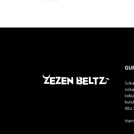
GUR
Soka
soka
txik
buru
ditu
Harr