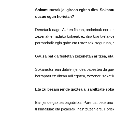
Sokamuturrak jai giroan egiten dira. Sokamu
duzue egun horietan?
Denetarik dago. Azken finean, ondorioak norbera
zezenak emadako kolpeak ez dira txantxetakoak.
parrandarik egin gabe eta ustez toki seguruan, e
Gauza bat da festetan zezenetan aritzea, eta
Sokamuturrean dabilen jendea babestea da gure 
harrapatu ez ditzan adi egotea, zezenari sokatik
Eta zu bezain jende gaztea al zabiltzate sok
Bai, jende gaztea bagabiltza. Pare bat beterano 
trikimailuak eta jokaerak, hain zuzen ere. Horie