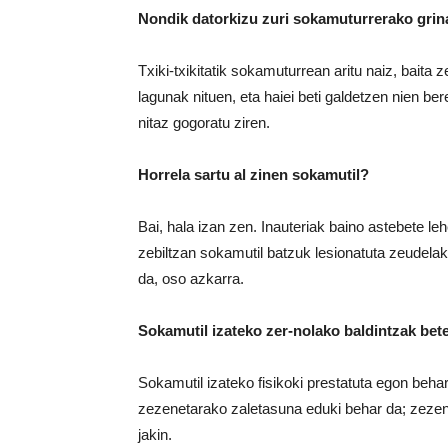
Nondik datorkizu zuri sokamuturrerako grin
Txiki-txikitatik sokamuturrean aritu naiz, baita
lagunak nituen, eta haiei beti galdetzen nien be
nitaz gogoratu ziren.
Horrela sartu al zinen sokamutil?
Bai, hala izan zen. Inauteriak baino astebete l
zebiltzan sokamutil batzuk lesionatuta zeudela
da, oso azkarra.
Sokamutil izateko zer-nolako baldintzak bet
Sokamutil izateko fisikoki prestatuta egon behar
zezenetarako zaletasuna eduki behar da; zezenak
jakin.