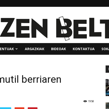
ENTUAK
ARGAZKIAK
BIDEOAK
KONTAKTUA
SOK
util berriaren
1958