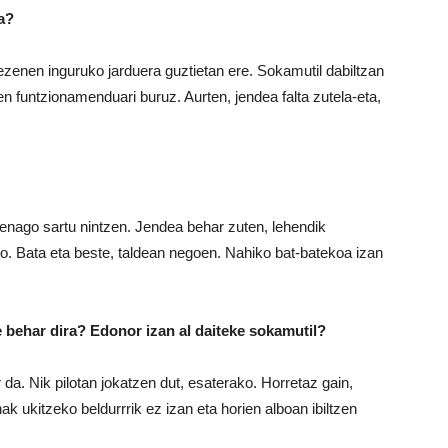
a?
 zezenen inguruko jarduera guztietan ere. Sokamutil dabiltzan
ren funtzionamenduari buruz. Aurten, jendea falta zutela-eta,
ehenago sartu nintzen. Jendea behar zuten, lehendik
ko. Bata eta beste, taldean negoen. Nahiko bat-batekoa izan
e behar dira? Edonor izan al daiteke sokamutil?
 da. Nik pilotan jokatzen dut, esaterako. Horretaz gain,
 ukitzeko beldurrrik ez izan eta horien alboan ibiltzen