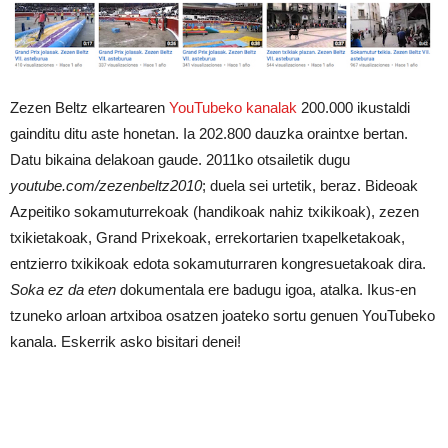
Zezen Beltz elkartearen
YouTubeko kanalak
200.000 ikustaldi
gainditu ditu aste honetan. Ia 202.800 dauzka oraintxe bertan.
Datu bikaina delakoan gaude. 2011ko otsailetik dugu
youtube.com/zezenbeltz2010
; duela sei urtetik, beraz. Bideoak
Azpeitiko sokamuturrekoak (handikoak nahiz txikikoak), zezen
txikietakoak, Grand Prixekoak, errekortarien txapelketakoak,
entzierro txikikoak edota sokamuturraren kongresuetakoak dira.
Soka ez da eten
dokumentala ere badugu igoa, atalka. Ikus-en
tzuneko arloan artxiboa osatzen joateko sortu genuen YouTubeko
kanala. Eskerrik asko bisitari denei!