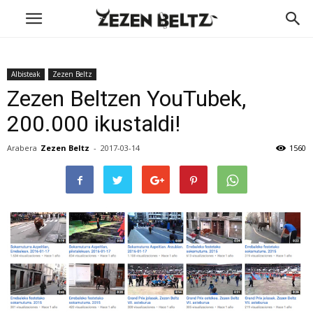
Albisteak
Zezen Beltz
Zezen Beltzen YouTubek,
200.000 ikustaldi!
Arabera
Zezen Beltz
-
2017-03-14
1560