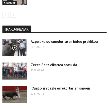
Albisteak
IRAKURRIENAK
Azpeitiko sokamuturraren bideo praktikoa
2023-02-16
Zezen Beltz elkartea sortu da
2008-02-02
‘Cuatio’ irabazle errekortarien saioen
2011-07-18