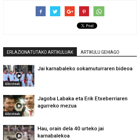
ERLAZIONATUTAKO ARTIKULUAK
ARTIKULU GEHIAGO
Jai karnabaleko sokamuturraren bideoa
Albisteak
Jagoba Labaka eta Erik Etxeberriaren
agurreko mezua
Albisteak
Hau, orain dela 40 urteko jai
karnabalekoa