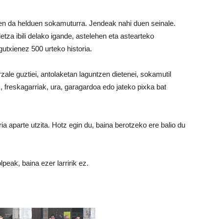
en da helduen sokamuturra. Jendeak nahi duen seinale.
etza ibili delako igande, astelehen eta astearteko
utxienez 500 urteko historia.
le guztiei, antolaketan laguntzen dietenei, sokamutil
 freskagarriak, ura, garagardoa edo jateko pixka bat
a aparte utzita. Hotz egin du, baina berotzeko ere balio du
peak, baina ezer larririk ez.