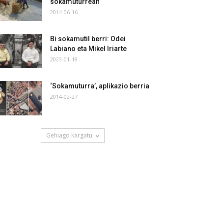
sokamuturrean
2014-06-16
Bi sokamutil berri: Odei
Labiano eta Mikel Iriarte
2023-01-18
‘Sokamuturra’, aplikazio berria
2014-02-27
Gehiago kargatu