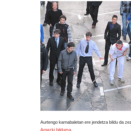
Aurtengo karnabaletan ere jendetza bildu da ze
Argazki bilduma
.