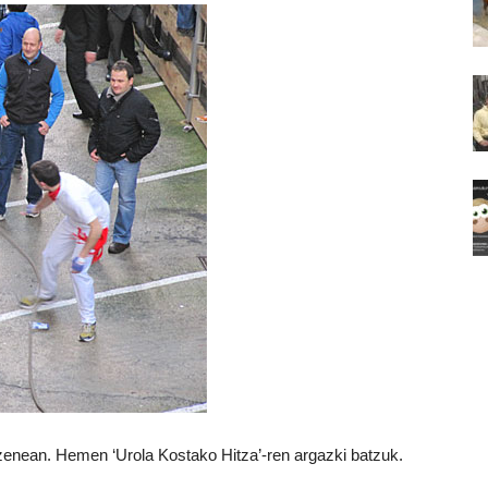
zenean. Hemen ‘Urola Kostako Hitza’-ren argazki batzuk.