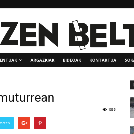
ENTUAK
ARGAZKIAK
BIDEOAK
KONTAKTUA
SOK
amuturrean
1595
katzen