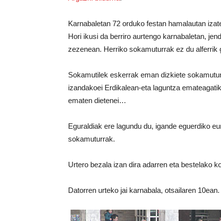
Karnabaletan 72 orduko festan hamalautan izat
Hori ikusi da berriro aurtengo karnabaletan, jend
zezenean. Herriko sokamuturrak ez du alferrik g
Sokamutilek eskerrak eman dizkiete sokamuturza
izandakoei Erdikalean-eta laguntza emateagatik,
ematen dietenei…
Eguraldiak ere lagundu du, igande eguerdiko euri
sokamuturrak.
Urtero bezala izan dira adarren eta bestelako kol
Datorren urteko jai karnabala, otsailaren 10ean.