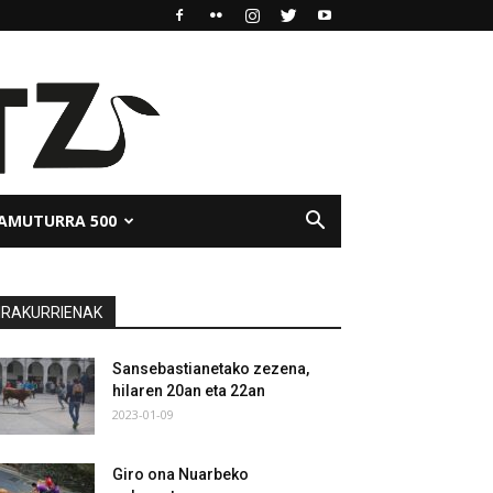
AMUTURRA 500
IRAKURRIENAK
Sansebastianetako zezena,
hilaren 20an eta 22an
2023-01-09
Giro ona Nuarbeko