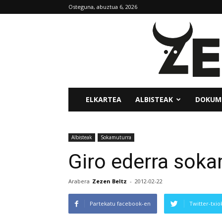
Osteguna, abuztua 6, 2026
Zezen
Beltz
elkartea
ELKARTEA
ALBISTEAK
DOKUM
Albisteak
Sokamuturra
Giro ederra sok
Arabera
Zezen Beltz
-
2012-02-22
Partekatu facebook-en
Twitter-txio